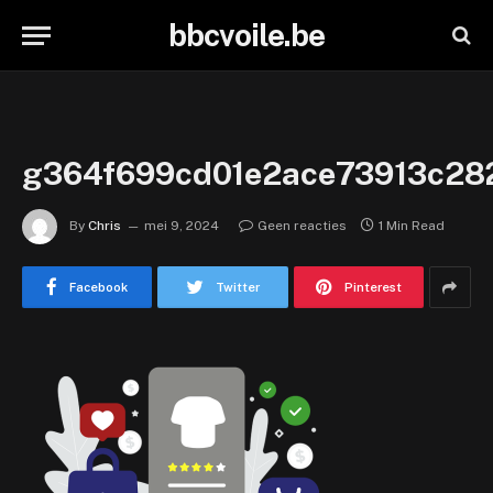
bbcvoile.be
g364f699cd01e2ace73913c2
By
Chris
mei 9, 2024
Geen reacties
1 Min Read
Facebook
Twitter
Pinterest