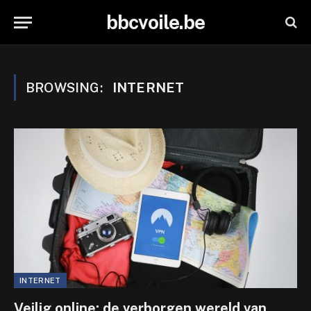
bbcvoile.be
BROWSING:
INTERNET
INTERNET
Veilig online: de verborgen wereld van