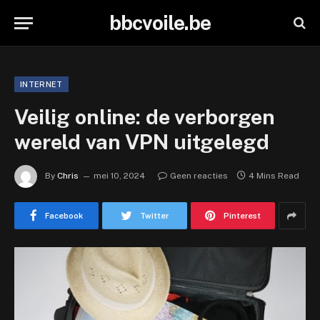
bbcvoile.be
INTERNET
Veilig online: de verborgen
wereld van VPN uitgelegd
By
Chris
mei 10, 2024
Geen reacties
4 Mins Read
Facebook
Twitter
Pinterest