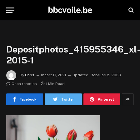
bbcvoile.be
Depositphotos_415955346_xl
2015-1
By
Chris
maart 17, 2021
Updated:
februari 5, 2023
Geen reacties
1 Min Read
Facebook
Twitter
Pinterest